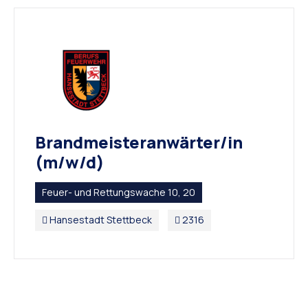
Brandmeisteranwärter/in
(m/w/d)
Feuer- und Rettungswache 10, 20
Hansestadt Stettbeck
2316